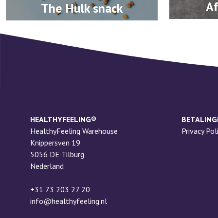
Af
The Hulk snack
HEALTHYFEELING®
BETALING
HealthyFeeling Warehouse
Privacy Pol
Knippersven 19
5056 DE Tilburg
Nederland
+31 73 203 27 20
info@healthyfeeling.nl