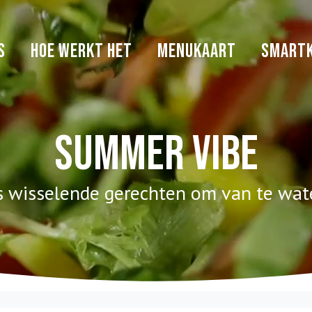
S
HOE WERKT HET
MENUKAART
SMARTK
Summer vibe
s wisselende gerechten om van te wat