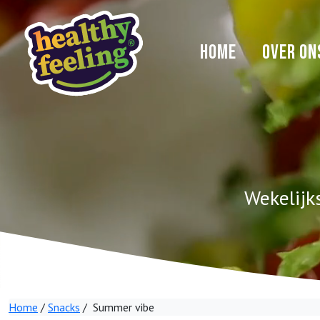
HOME
OVER ON
Wekelijk
Home
/
Snacks
/ Summer vibe