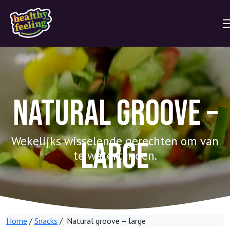
Natural groove –
Wekelijks wisselende gerechten om van
large
te watertanden.
Home
/
Snacks
/ Natural groove – large