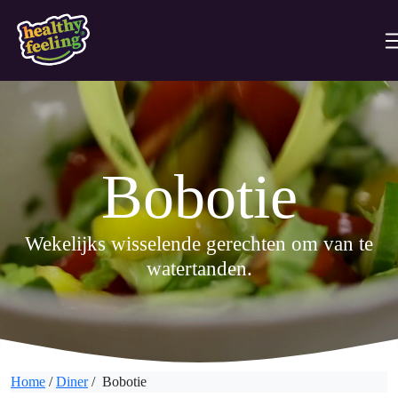
Bobotie
Wekelijks wisselende gerechten om van te
watertanden.
Home
/
Diner
/ Bobotie